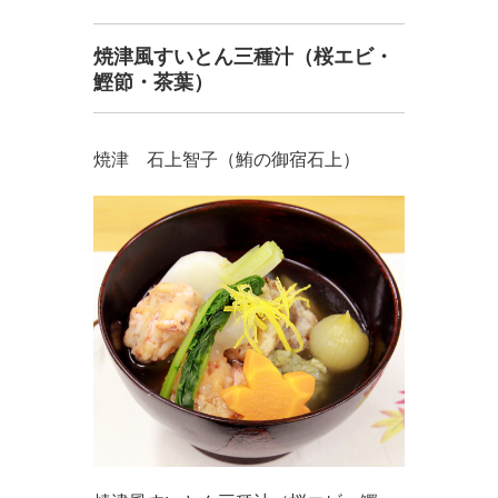
焼津風すいとん三種汁（桜エビ・
鰹節・茶葉）
焼津 石上智子（鮪の御宿石上）