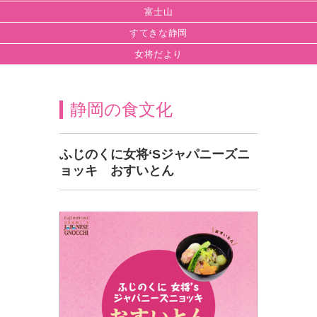
富士山
すてきな静岡
女将だより
静岡の食文化
ふじのくに女将‘Sジャパニーズニ
ョッキ おすいとん