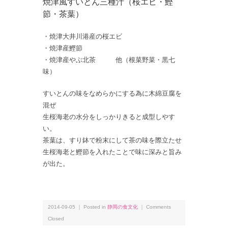
焼津風すいとん三種汁（桜エビ・鰹
節・茶葉）
・焼津大井川港産の桜エビ
・焼津産鰹節
・焼津産やぶ北茶 他（根菜野菜・黒七
味）
すいとんの味をなめらかにする為に木綿豆腐を
混ぜ
生桜海老の水分をしっかりきると成型しやす
い。
茶葉は、すり鉢で粉末にして茶の味を際立たせ
生桜海老と鰹節を入れたことで味に深みと旨み
が出た。
2014-09-05 ｜ Posted in
静岡の食文化
｜
Comments
Closed