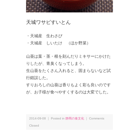
天城ワサビすいとん
・天城産 生わさび
・天城産 しいたけ （ほか野菜）
山葵は葉・茎・根を刻んだりミキサーにかけた
りしたが、青臭くなってしまう。
生山葵をたくさん入れると、固まらないなど試
行錯誤した。
すりおろしの山葵は香りもよく彩も良いのです
が、お子様が食べやすくするのは大変でした。
2014-09-08 ｜ Posted in
静岡の食文化
｜
Comments
Closed