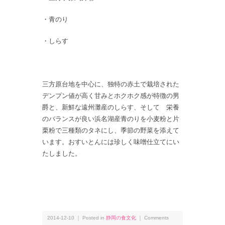
・青のり
・しらす
三方原台地を中心に、独特の赤土で栽培された
デンプン値が高く甘みとホクホク感が特徴の男
爵と、新鮮な遠州灘産のしらす、そして 栄養
のバランスが良い浜名湖産青のりを小麦粉と片
栗粉で三種類のタネにし、季節の野菜を添えて
います。おすいとんには珍しく味噌仕立てにい
たしました。
2014-12-10 ｜ Posted in
静岡の食文化
｜
Comments