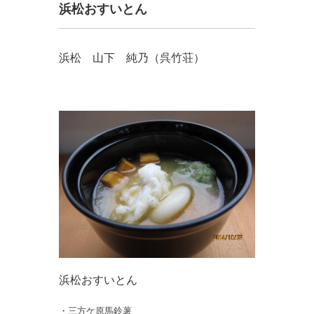
浜松おすいとん
浜松 山下 純乃（呉竹荘）
浜松おすいとん
・三方ケ原馬鈴薯