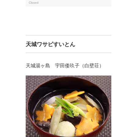
Closed
天城ワサビすいとん
天城湯ヶ島 宇田倭玖子（白壁荘）