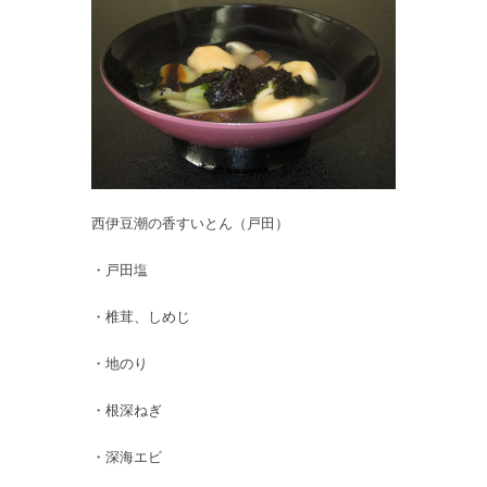
西伊豆潮の香すいとん（戸田）
・戸田塩
・椎茸、しめじ
・地のり
・根深ねぎ
・深海エビ