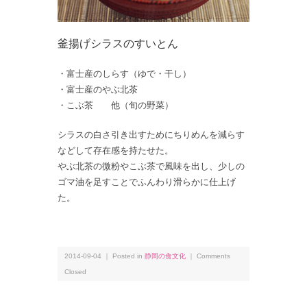
釜揚げシラスのすいとん
・富士産のしらす（ゆで・干し）
・富士産のやぶ北茶
・こぶ茶 他（旬の野菜）
シラスの白さ引き出すためにちりめんを減らす
などして存在感を持たせた。
やぶ北茶の微粉やこぶ茶で風味を出し、少しの
ゴマ油を足すことでふんわり滑らかに仕上げ
た。
2014-09-04 ｜ Posted in
静岡の食文化
｜
Comments
Closed