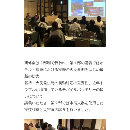
研修会は２部制で行われ、第１部の講義では
ホ
テル・旅館における実際の
火災事例をはじめ最
新の防火
基準、火災発生時の初動対応の重要性、近年ト
ラブルが増加しているモバイル
バッテリーの扱
いについて
講義いただき、第２部では水消火器を使用した
実技訓練と災害食の
試食を行いました。