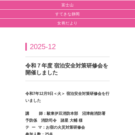
富士山
すてきな静岡
女将だより
2025-12
令和７年度 宿泊安全対策研修会を
開催しました
令和7年12月9日＜火＞ 宿泊安全対策研修会を行
いました
講 師：駿東伊豆消防本部 沼津南消防署
予防係 消防司令 諸星 大輔 様
テ ー マ：お宿の火災対策研修会
参加人数：25名