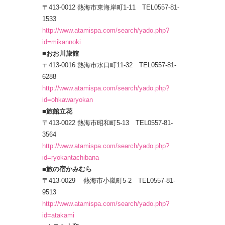
〒413-0012 熱海市東海岸町1-11 TEL0557-81-
1533
http://www.atamispa.com/search/yado.php?
id=mikannoki
■おお川旅館
〒413-0016 熱海市水口町11-32 TEL0557-81-
6288
http://www.atamispa.com/search/yado.php?
id=ohkawaryokan
■旅館立花
〒413-0022 熱海市昭和町5-13 TEL0557-81-
3564
http://www.atamispa.com/search/yado.php?
id=ryokantachibana
■旅の宿かみむら
〒413-0029 熱海市小嵐町5-2 TEL0557-81-
9513
http://www.atamispa.com/search/yado.php?
id=atakami