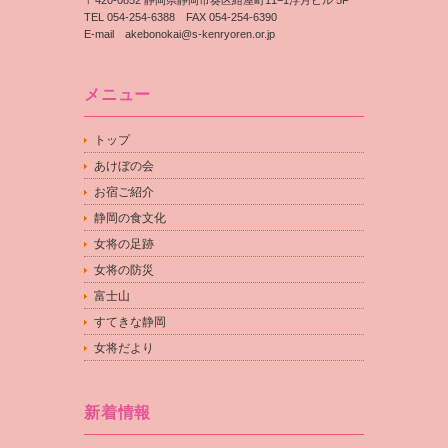
〒420-0852 静岡県静岡市葵区紺屋町11−1浮月ビル 5F
TEL 054-254-6388 FAX 054-254-6390
E-mail
akebonokai@s-kenryoren.or.jp
メニュー
トップ
あけぼの会
お宿ご紹介
静岡の食文化
女将の足跡
女将の防災
富士山
すてきな静岡
女将だより
新着情報