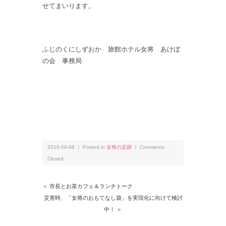
せてまいります。
ふじのくにしずおか 旅館ホテル女将 あけぼ
の会 事務局
2016-09-08 ｜ Posted in
女将の足跡
｜
Comments
Closed
＜ 市長とお茶カフェ＆ランチトーク
災害時、「女将のおもてなし袋」を実現化に向けて検討
中！ ＞