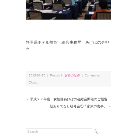
静岡県ホテル旅館 組合事務局 あけぼの会担
当
2015-06-25 ｜ Posted in
女将の足跡
｜
Comments
Closed
＜ 平成２７年度 女性部あけぼの会総会開催のご報告
新おもてなし研修会①「家康の食事」 ＞