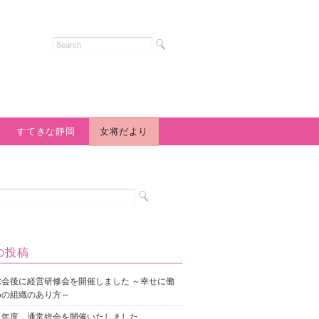
すてきな静岡
女将だより
の投稿
総会後に経営研修会を開催しました ～幸せに働
めの組織のあり方～
８年度 通常総会を開催いたしました