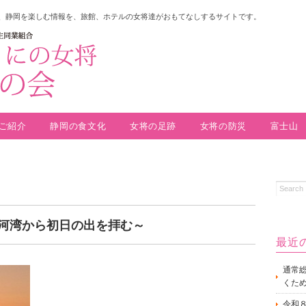
、静岡を楽しむ情報を、旅館、ホテルの女将達がおもてなしするサイトです。
ご紹介
静岡の食文化
女将の足跡
女将の防災
富士山
河湾から初日の出を拝む～
最近
通常
くた
令和