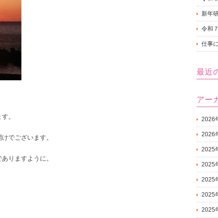
新年
令和
仕事に
最近
アー
ます。
202
202
開けでございます。
2025
でありますように。
2025
。
202
202
202