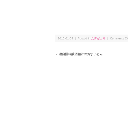
2015-01-04 ｜ Posted in
女将だより
｜
Comments Cl
＜ 磯自慢吟醸酒粕汁のおすいとん