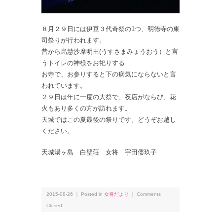
８月２９日には伊豆３代奇祭の1つ、明徳寺の東
司祭りが行われます。
昔から烏慧沙摩明王(うすさまみょうおう）と言
うトイレの神様をお祀りする
お寺で、お参りすると下の病気にならないと言
われています。
２９日は年に一度の大祭で、夜店がならび、花
火もあり多くの方が訪れます。
天城ではこの夏最後の祭りです。どうぞお越し
ください。
天城湯ヶ島 白壁荘 女将 宇田倭玖子
2015-08-26 ｜ Posted in
女将だより
｜
Comments
Closed