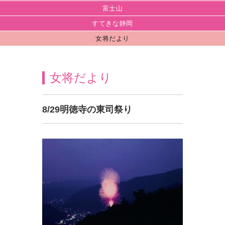
富士山
すてきな静岡
女将だより
女将だより
8/29明徳寺の東司祭り