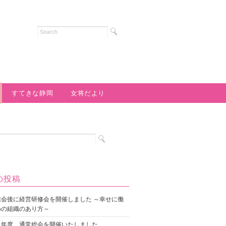
すてきな静岡
女将だより
の投稿
総会後に経営研修会を開催しました ～幸せに働
めの組織のあり方～
８年度 通常総会を開催いたしました