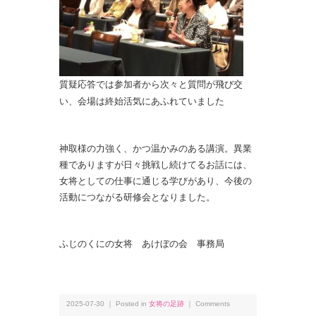
質疑応答では参加者から次々と質問が飛び交
い、会場は終始活気にあふれていました
神取様の力強く、かつ温かみのある講演。異業
種でありますが日々挑戦し続けてるお話には、
女将としての仕事に通じる学びがあり、今後の
活動につながる研修会となりました。
ふじのくにの女将 あけぼの会 事務局
2025-07-30 ｜ Posted in
女将の足跡
｜
Comments