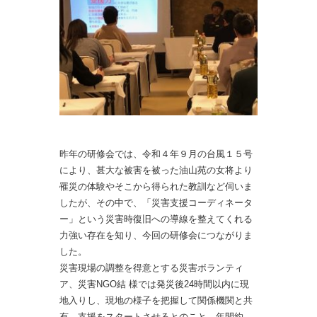
昨年の研修会では、令和４年９月の台風１５号
により、甚大な被害を被った油山苑の女将より
罹災の体験やそこから得られた教訓など伺いま
したが、その中で、「災害支援コーディネータ
ー」という災害時復旧への導線を整えてくれる
力強い存在を知り、今回の研修会につながりま
した。
災害現場の調整を得意とする災害ボランティ
ア、
災害NGO結 様では発災後24時間以内に現
地入りし、現地の様子を把握して関係機関と共
有。
支援をスタートさせるとのこと。年間約