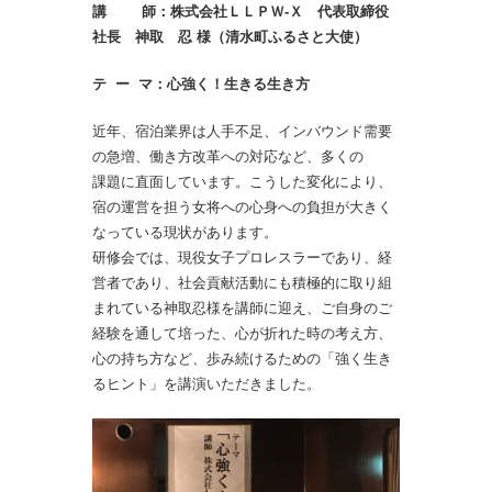
講 師：株式会社ＬＬＰＷ‐Ｘ 代表取締役
社長 神取 忍 様（清水町ふるさと大使）
テ ー マ：心強く！生きる生き方
近年、宿泊業界は人手不足、インバウンド需要
の急増、働き方改革への対応など、多くの
課題に
直面しています。こうした変化により、
宿の運営を担う女将への心身への負担が大きく
なっている現状があります。
研修会では、現役女子プロレスラーであり、経
営者であり、社会貢献活動にも積極的に取り組
まれている神取忍様を講師に迎え、ご自身のご
経験を通して培った、心が折れた時の考え方、
心の持ち方など、歩み続けるための「強く生き
るヒント」を講演いただきました。