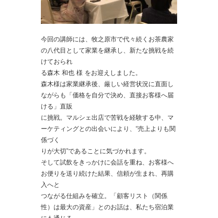
今回の講師には、牧之原市で代々続くお茶農家
の八代目として家業を継承し、新たな挑戦を続
けておられ
る
森木 和也
様 をお迎えしました。
森木様は家業継承後、厳しい経営状況に直面し
ながらも「価格を自分で決め、直接お客様へ届
ける」直販
に
挑戦。マルシェ出店で苦戦を経験する中、マ
ーケティングとの出会いにより、“売上よりも関
係づく
りが大切”であることに気づかれます。
そして試飲をきっかけに会話を重ね、お客様へ
お便りを送り続けた結果、信頼が生まれ、再購
入へと
つながる仕組みを確立。「顧客リスト（関係
性）は最大の資産」とのお話は、私たち宿泊業