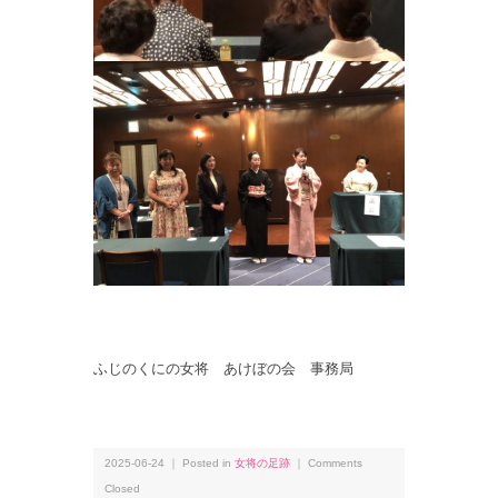
ふじのくにの女将 あけぼの会 事務局
2025-06-24 ｜ Posted in
女将の足跡
｜
Comments
Closed