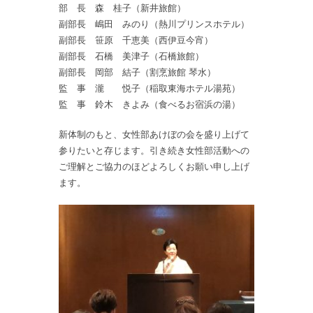
部 長 森 桂子（新井旅館）
副部長 嶋田 みのり（熱川プリンスホテル）
副部長 笹原 千恵美（西伊豆今宵）
副部長 石橋 美津子（石橋旅館）
副部長 岡部 結子（割烹旅館 琴水）
監 事 瀧 悦子（稲取東海ホテル湯苑）
監 事 鈴木 きよみ（食べるお宿浜の湯）
新体制のもと、女性部あけぼの会を盛り上げて
参りたいと存じます。引き続き女性部活動への
ご理解とご協力のほどよろしくお願い申し上げ
ます。