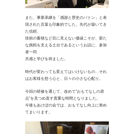
また、事業承継を「感謝と歴史のバトン」と表
現された言葉も印象的でした。
先代が築いてき
た信頼、
技術の蓄積など目に見えない価値
こそが、新た
な挑戦を支える土台であるというお話に、参加
者一同
共感と学びを得ました。
時代が変わっても変えてはいけないもの…
それ
はお客様を想う心と、日々の小さな心配り。
今回の研修を通じて、改めて“おもてなしの原
点”を見つめ直す貴重な時間となりました。
今後もあけぼの会では、おもてなし向上に努め
てまいります。