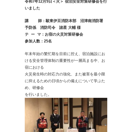
令和7年12月9日＜火＞ 宿泊安全対策研修会を行
いました
講 師：駿東伊豆消防本部 沼津南消防署
予防係 消防司令 諸星 大輔 様
テ ー マ：お宿の火災対策研修会
参加人数：25名
年末年始の繁忙期を目前に控え、宿泊施設にお
ける安全管理体制の重要性が一層高まる中、お
宿における
火災発生時の対応力の強化、また被害を最小限
に抑えるための日頃からの備えについて学ぶた
め、研
修会
を行いました。