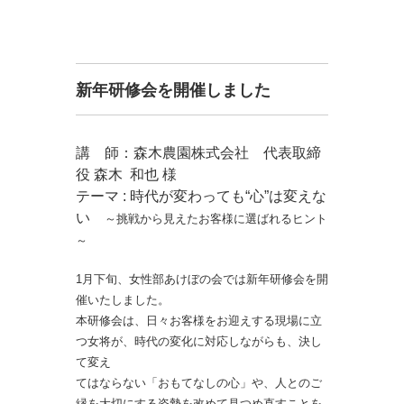
新年研修会を開催しました
講 師：森木農園株式会社 代表取締
役 森木 和也 様
テーマ : 時代が変わっても“心”は変えな
い
～挑戦から見えたお客様に選ばれるヒント
～
1月下旬、女性部あけぼの会では新年研修会を開
催いたしました。
本研修会は、日々お客様をお迎えする現場に立
つ女将が、時代の変化に対応しながらも、決し
て変え
てはならない「おもてなしの心」や、人とのご
縁を大切にする姿勢を改めて見つめ直すことを