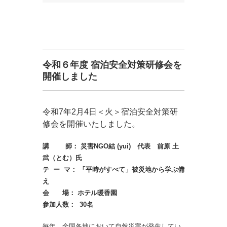
令和６年度 宿泊安全対策研修会を
開催しました
令和7年2月4日＜火＞宿泊安全対策研
修会を開催いたしました。
講 師： 災害NGO結 (yui) 代表 前原 土
武（とむ）氏
テ ー マ： 「平時がすべて」被災地から学ぶ備
え
会 場： ホテル暖香園
参加人数： 30名
毎年、全国各地において自然災害が発生してい