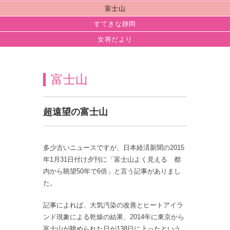
富士山
すてきな静岡
女将だより
富士山
超遠望の富士山
多少古いニュースですが、日本経済新聞の2015
年1月31日付け夕刊に「富士山よく見える 都
内から眺望50年で6倍」と言う記事がありまし
た。
記事によれば、大気汚染の改善とヒートアイラ
ンド現象による乾燥の結果、2014年に東京から
富士山が眺められた日が138日に上ったという