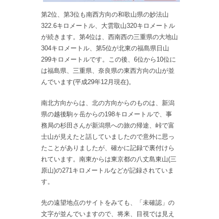
第2位、第3位も南西方向の和歌山県の妙法山
322.6キロメートル、大雲取山320キロメートル
が続きます。第4位は、西南西の三重県の大地山
304キロメートル、第5位が北東の福島県日山
299キロメートルです。この後、6位から10位に
は福島県、三重県、奈良県の東西方向の山が並
んでいます(平成29年12月現在)。
南北方向からは、北の方向からのものは、新潟
県の越後駒ヶ岳からの198キロメートルで、事
務局の杉田さんが新潟県への旅の帰途、峠で富
士山が見えたと話していましたので意外に思っ
たことがありましたが、確かに記録で裏付けら
れています。南東からは東京都の八丈島東山(三
原山)の271キロメートルなどが記録されていま
す。
先の遠望地点のサイトをみても、「未確認」の
文字が並んでいますので、将来、目視では見え